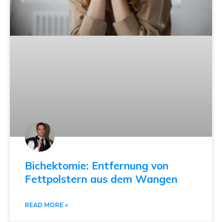
Bichektomie: Entfernung von
Fettpolstern aus dem Wangen
READ MORE »