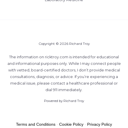
Copyright © 2026 Richard Troy
The information on ricktroy.com is intended for educational
and informational purposes only. While I may connect people
with vetted, board-certified doctors, I don’t provide medical
consultations, diagnosis, or advice. If you’re experiencing a
medical issue, please contact a healthcare professional or
dial 911 immediately.
Powered by Richard Troy
Terms and Conditions
-
Cookie Policy
-
Privacy Policy