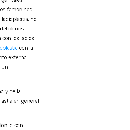
ales femeninos
labioplastia, no
el clítoris
 con los labios
oplastia
con la
nto externo
e un
o y de la
plastia en general
ión, o con