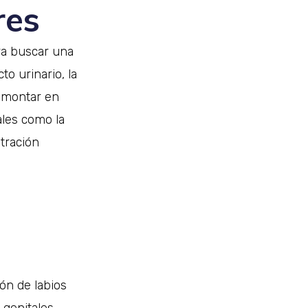
res
ra buscar una
to urinario, la
o montar en
ales como la
tración
ión de labios
 genitales