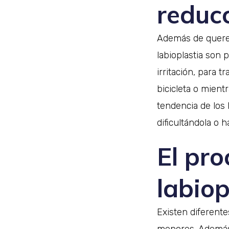
reduc
Además de querer
labioplastia son p
irritación, para 
bicicleta o mient
tendencia de los
dificultándola o 
El pr
labiop
Existen diferente
menores. Además,