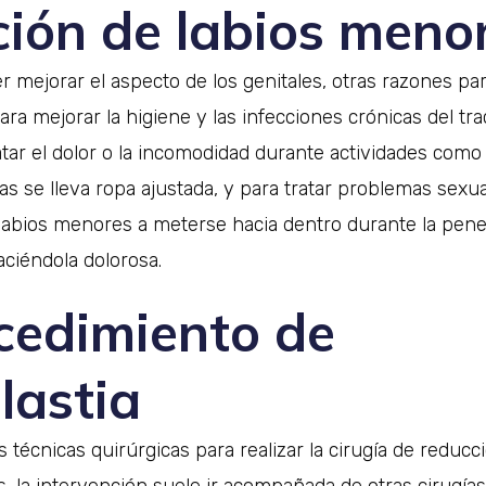
ción de labios meno
 mejorar el aspecto de los genitales, otras razones pa
ara mejorar la higiene y las infecciones crónicas del trac
tratar el dolor o la incomodidad durante actividades com
ras se lleva ropa ajustada, y para tratar problemas sexu
 labios menores a meterse hacia dentro durante la pene
haciéndola dolorosa.
ocedimiento de
lastia
s técnicas quirúrgicas para realizar la cirugía de reducc
 la intervención suele ir acompañada de otras cirugías