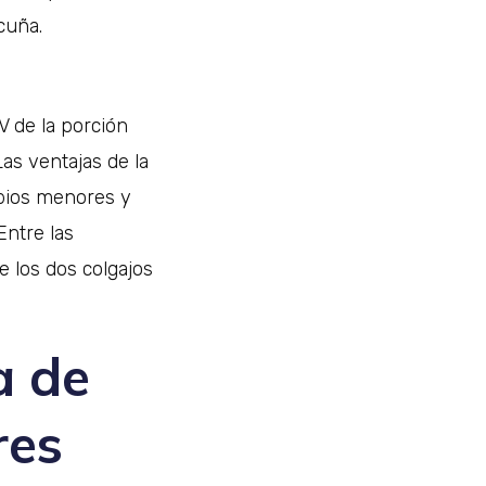
cuña.
V de la porción
Las ventajas de la
abios menores y
Entre las
e los dos colgajos
a de
res