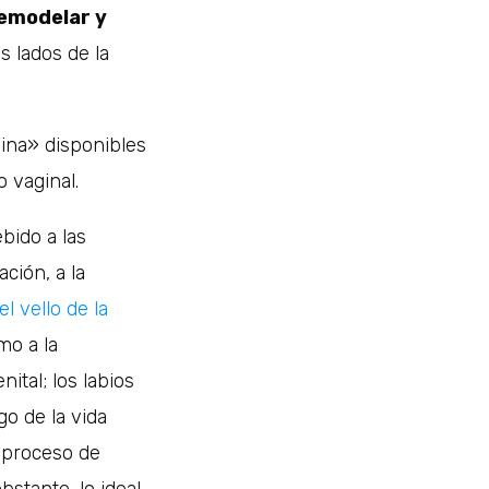
remodelar y
s lados de la
ina» disponibles
 vaginal.
bido a las
ción, a la
 vello de la
mo a la
ital; los labios
go de la vida
l proceso de