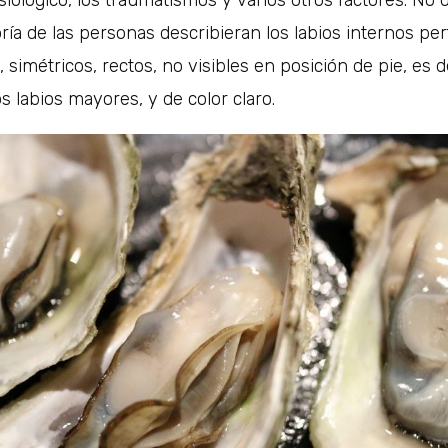
siológico, los traumatismos y varios otros factores. No o
ría de las personas describieran los labios internos p
 simétricos, rectos, no visibles en posición de pie, es d
s labios mayores, y de color claro.