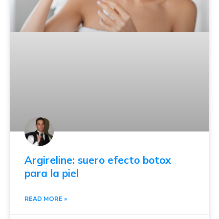
Argireline: suero efecto botox
para la piel
READ MORE »