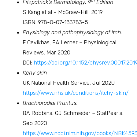
th
Fitzpatrick’s Dermatology, 9
Edition
S Kang et al – McGraw-Hill, 2019
ISBN: 978-0-07-183783-5
Physiology and pathophysiology of itch.
F Cevikbas, EA Lerner – Physiological
Reviews, Mar 2020
DOI:
https://doi.org/10.1152/physrev.00017.201
Itchy skin
UK National Health Service, Jul 2020
https://www.nhs.uk/conditions/itchy-skin/
Brachioradial Pruritus.
BA Robbins, GJ Schmieder – StatPearls,
Sep 2020
https://www.ncbi.nlm.nih.gov/books/NBK459