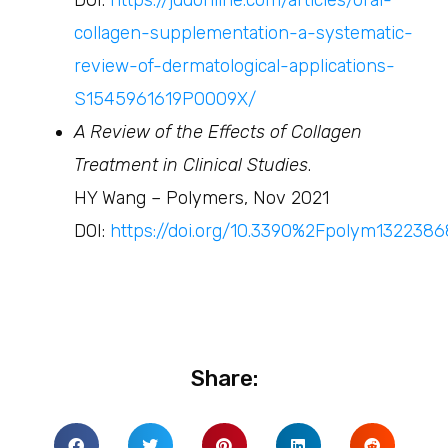
DOI:
https://jddonline.com/articles/oral-
collagen-supplementation-a-systematic-
review-of-dermatological-applications-
S1545961619P0009X/
A Review of the Effects of Collagen
Treatment in Clinical Studies
.
HY Wang – Polymers, Nov 2021
DOI:
https://doi.org/10.3390%2Fpolym1322386
Share: