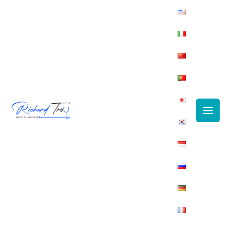
Main
Men