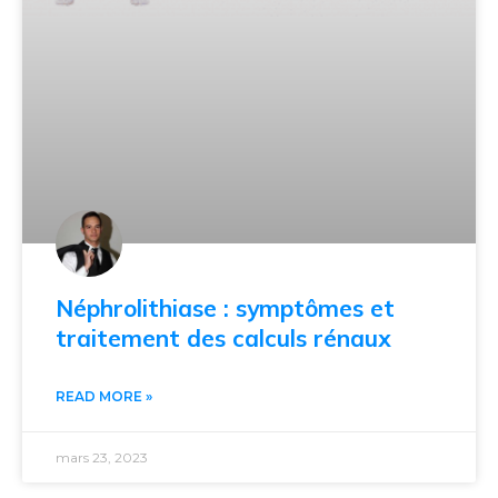
Néphrolithiase : symptômes et
traitement des calculs rénaux
READ MORE »
mars 23, 2023