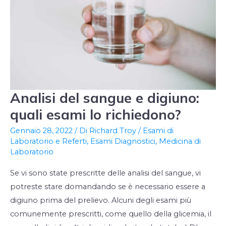
Analisi del sangue e digiuno:
Analisi
del
quali esami lo richiedono?
sangue
Gennaio 28, 2022
/ Di
Richard Troy
/
Esami di
e
Laboratorio e Referti
,
Esami Diagnostici
,
Medicina di
digiuno:
Laboratorio
quali
Se vi sono state prescritte delle analisi del sangue, vi
esami
potreste stare domandando se è necessario essere a
lo
digiuno prima del prelievo. Alcuni degli esami più
richiedono?
comunemente prescritti, come quello della glicemia, il