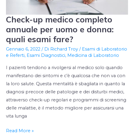
Check-up medico completo
Check-
up
annuale per uomo e donna:
medico
quali esami fare?
completo
Gennaio 6, 2022
/ Di
Richard Troy
/
Esami di Laboratorio
annuale
e Referti
,
Esami Diagnostici
,
Medicina di Laboratorio
per
uomo
I pazienti tendono a rivolgersi al medico solo quando
e
manifestano dei sintomi e c’è qualcosa che non va con
donna:
la loro salute. Questa mentalità è sbagliata in quanto la
quali
diagnosi precoce delle patologie e dei disturbi medici,
esami
attraverso check-up regolari e programmi di screening
fare?
delle malattie, è il metodo migliore per assicurarsi una
vita lunga
Read More »