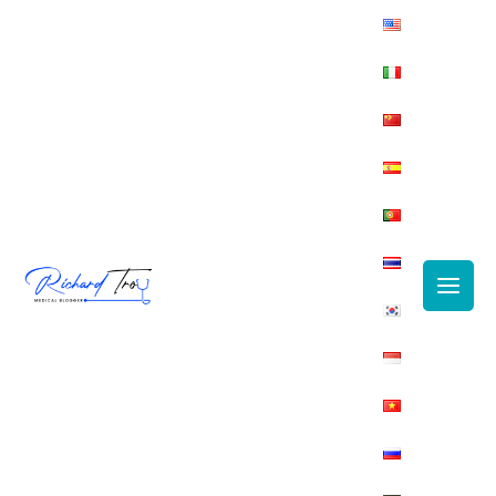
Main
Men