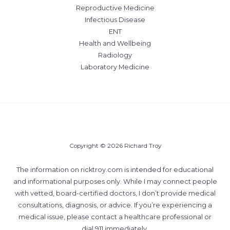
Reproductive Medicine
Infectious Disease
ENT
Health and Wellbeing
Radiology
Laboratory Medicine
Copyright © 2026 Richard Troy
The information on ricktroy.com is intended for educational
and informational purposes only. While I may connect people
with vetted, board-certified doctors, I don’t provide medical
consultations, diagnosis, or advice. If you’re experiencing a
medical issue, please contact a healthcare professional or
dial 911 immediately.