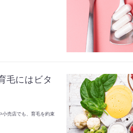
育毛にはビタ
や小売店でも、育毛を約束