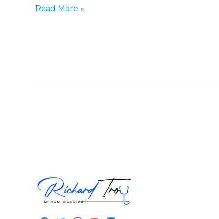
は
に
Read More »
あ
良
る
い
の
の？
か？
育
毛
に
は
ビ
タ
ミ
ン
B7
か
H