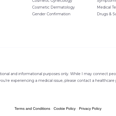
Cosmetic Gynecology
Symptom
Cosmetic Dermatology
Medical Te
Gender Confirmation
Drugs & S
tional and informational purposes only. While I may connect peopl
 you’re experiencing a medical issue, please contact a healthcare 
Terms and Conditions
-
Cookie Policy
-
Privacy Policy