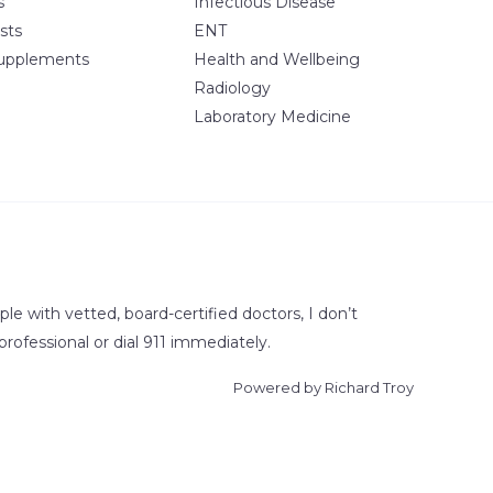
s
Infectious Disease
sts
ENT
upplements
Health and Wellbeing
Radiology
Laboratory Medicine
e with vetted, board-certified doctors, I don’t
professional or dial 911 immediately.
Powered by Richard Troy