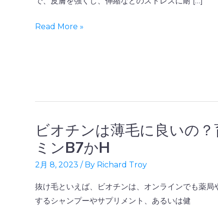
で、皮膚を強くし、伸縮などのストレスに耐 […]
ラ
ー
Read More »
ゲ
ン
サ
プ
リ
メ
ン
ビオチンは薄毛に良いの？
ビ
ト：
オ
ミンB7かH
実
チ
2月 8, 2023
/ By
Richard Troy
際
ン
に
は
抜け毛といえば、ビオチンは、オンラインでも薬局
効
薄
するシャンプーやサプリメント、あるいは健
果
毛