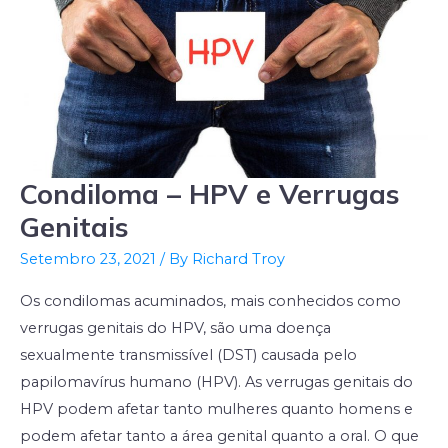
Condiloma – HPV e Verrugas
Condiloma
–
Genitais
HPV
Setembro 23, 2021
/ By
Richard Troy
e
Verrugas
Os condilomas acuminados, mais conhecidos como
Genitais
verrugas genitais do HPV, são uma doença
sexualmente transmissível (DST) causada pelo
papilomavírus humano (HPV). As verrugas genitais do
HPV podem afetar tanto mulheres quanto homens e
podem afetar tanto a área genital quanto a oral. O que