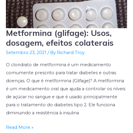
Metformina (glifage): Usos,
Metformina
(glifage):
dosagem, efeitos colaterais
Usos,
Setembro 23, 2021
/ By
Richard Troy
dosagem,
efeitos
O cloridrato de metformina é um medicamento
colaterais
comumente prescrito para tratar diabetes e outras
doenças. O que é metformina (Glifage)? A metformina
é um medicamento oral que ajuda a controlar os níveis
de açúcar no sangue e que é usado principalmente
para o tratamento do diabetes tipo 2. Ele funciona
diminuindo a resistência à insulina
Read More »