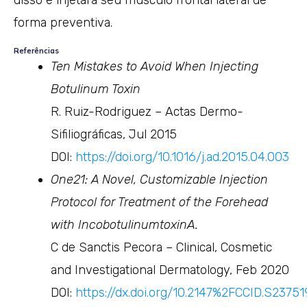
disso e injetará seu músculo frontal lateral de
forma preventiva.
Referências
Ten Mistakes to Avoid When Injecting
Botulinum Toxin
R. Ruiz-Rodriguez – Actas Dermo-
Sifiliográficas, Jul 2015
DOI:
https://doi.org/10.1016/j.ad.2015.04.003
One21: A Novel, Customizable Injection
Protocol for Treatment of the Forehead
with IncobotulinumtoxinA.
C de Sanctis Pecora – Clinical, Cosmetic
and Investigational Dermatology, Feb 2020
DOI:
https://dx.doi.org/10.2147%2FCCID.S23751