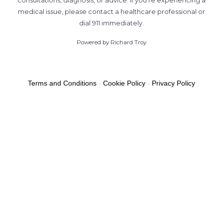
consultations, diagnosis, or advice. If you’re experiencing a
medical issue, please contact a healthcare professional or
dial 911 immediately.
Powered by Richard Troy
Terms and Conditions
-
Cookie Policy
-
Privacy Policy