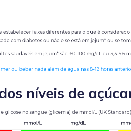
 estabelecer faixas diferentes para o que é considerado
ticado com diabetes ou não e se está em jejum* ou se t
ltos saudáveis em jejum* são: 60-100 mg/dL ou 3,3-5,6 
omer ou beber nada além de água nas 8-12 horas anterio
dos níveis de açúca
de glicose no sangue (glicemia) de mmol/L (UK Standard
mmol/L
mg/dL
mmo