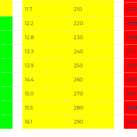
11.7
210
27.8
12.2
220
28.
12.8
230
30.
13.3
240
31.1
13.9
250
32.2
14.4
260
33.3
15.0
270
36.1
15.5
280
38.
16.1
290
44.