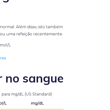
 normal. Além disso, isto também
omou uma refeição recentemente.
mmol/L
res
r no sangue
) para mg/dL (US Standard)
l/L
mg/dL