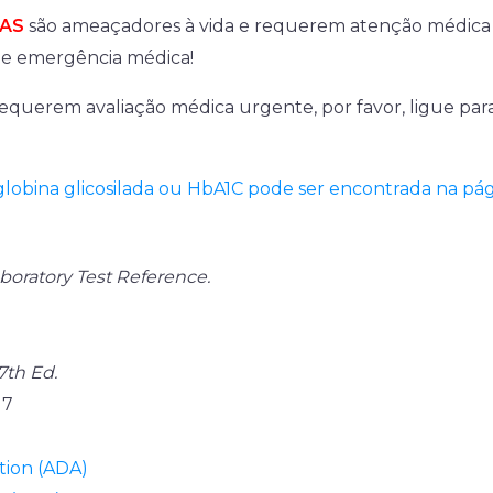
AS
são ameaçadores à vida e requerem atenção médica i
de emergência médica!
equerem avaliação médica urgente, por favor, ligue para
obina glicosilada ou HbA1C pode ser encontrada na pági
boratory Test Reference.
7th Ed.
17
tion (ADA)