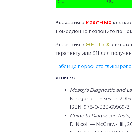
5.6
100
Значения в
КРАСНЫХ
клетках
немедленно позвоните по но
Значения в
ЖЕЛТЫХ
клетках 
терапевту или 911 для получе
Таблица пересчета гликирова
Источники
Mosby’s Diagnostic and La
K Pagana — Elsevier, 2018
ISBN: 978-0-323-60969-2
Guide to Diagnostic Tests, 
D. Nicoll — McGraw-Hill, 2