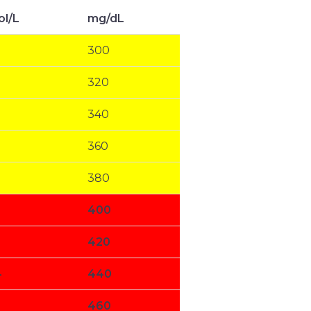
l/L
mg/dL
300
320
340
360
380
400
420
4
440
460