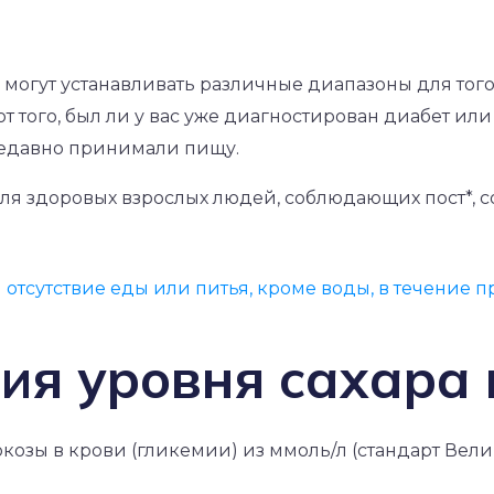
могут устанавливать различные диапазоны для того
от того, был ли у вас уже диагностирован диабет или н
недавно принимали пищу.
я здоровых взрослых людей, соблюдающих пост*, со
отсутствие еды или питья, кроме воды, в течение п
ия уровня сахара 
козы в крови (гликемии) из ммоль/л (стандарт Вели