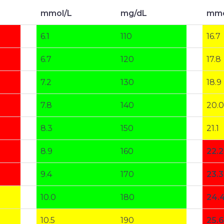
mmol/L
mg/dL
mmo
6.1
110
16.7
6.7
120
17.8
7.2
130
18.9
7.8
140
20.0
8.3
150
21.1
8.9
160
22.2
9.4
170
23.3
10.0
180
24.
10.5
190
25.6