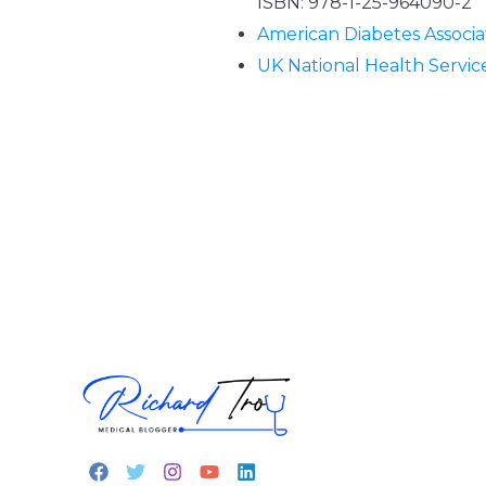
ISBN: 978-1-25-964090-2
American Diabetes Associa
UK National Health Servic