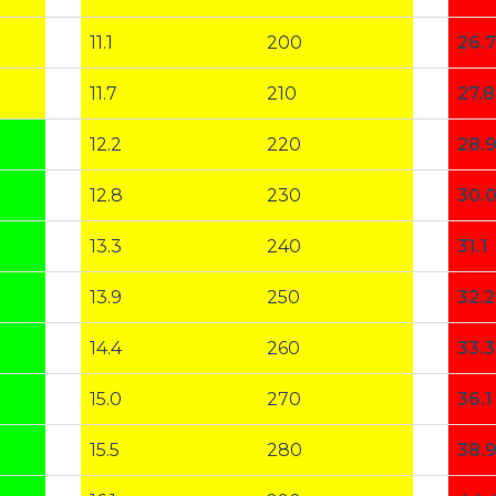
11.1
200
26.7
11.7
210
27.8
12.2
220
28.
12.8
230
30.
13.3
240
31.1
13.9
250
32.2
14.4
260
33.3
15.0
270
36.1
15.5
280
38.