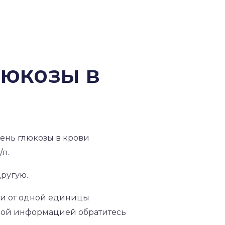
люкозы в
вень глюкозы в крови
л.
ругую.
йти от одной единицы
ьной информацией обратитесь