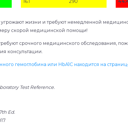
16.1
290
44.
 угрожают жизни и требуют немедленной медицинс
меру скорой медицинской помощи!
требуют срочного медицинского обследования, пожа
ния консультации.
нного гемоглобина или HbA1C находится на странице
boratory Test Reference.
7th Ed.
017