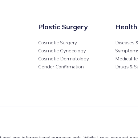
Plastic Surgery
Health
Cosmetic Surgery
Diseases &
Cosmetic Gynecology
Symptom
Cosmetic Dermatology
Medical Te
Gender Confirmation
Drugs & S
tional and informational purposes only. While I may connect peopl