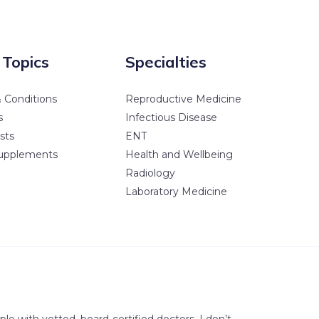
 Topics
Specialties
 Conditions
Reproductive Medicine
s
Infectious Disease
sts
ENT
upplements
Health and Wellbeing
Radiology
Laboratory Medicine
e with vetted, board-certified doctors, I don’t