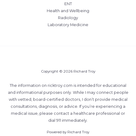
ENT
Health and Wellbeing
Radiology
Laboratory Medicine
Copyright © 2026 Richard Troy
The information on ricktroy.com is intended for educational
and informational purposes only. While I may connect people
with vetted, board-certified doctors, I don’t provide medical
consultations, diagnosis, or advice. If you’re experiencing a
medical issue, please contact a healthcare professional or
dial 911 immediately.
Powered by Richard Troy