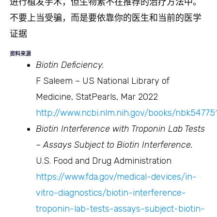
进行植发手术，但生物素不在推荐的治疗方法中。
不要上当受骗，而是要依靠你的医生和当前的医学
证据
资料来源
Biotin Deficiency.
F Saleem – US National Library of
Medicine, StatPearls, Mar 2022
http://www.ncbi.nlm.nih.gov/books/nbk54775
Biotin Interference with Troponin Lab Tests
– Assays Subject to Biotin Interference.
U.S. Food and Drug Administration
https://www.fda.gov/medical-devices/in-
vitro-diagnostics/biotin-interference-
troponin-lab-tests-assays-subject-biotin-