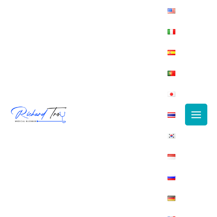
Main
Men