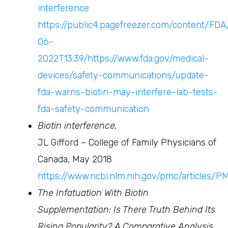
interference
https://public4.pagefreezer.com/content/FDA
06-
2022T13:39/https://www.fda.gov/medical-
devices/safety-communications/update-
fda-warns-biotin-may-interfere-lab-tests-
fda-safety-communication
Biotin interference.
JL Gifford – College of Family Physicians of
Canada, May 2018
https://www.ncbi.nlm.nih.gov/pmc/articles/
The Infatuation With Biotin
Supplementation: Is There Truth Behind Its
Rising Popularity? A Comparative Analysis