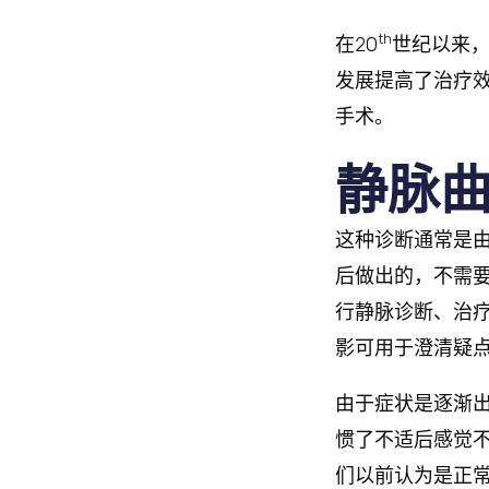
th
在20
世纪以来，
发展提高了治疗
手术。
静脉
这种诊断通常是
后做出的，不需
行静脉诊断、治疗
影可用于澄清疑
由于症状是逐渐
惯了不适后感觉
们以前认为是正