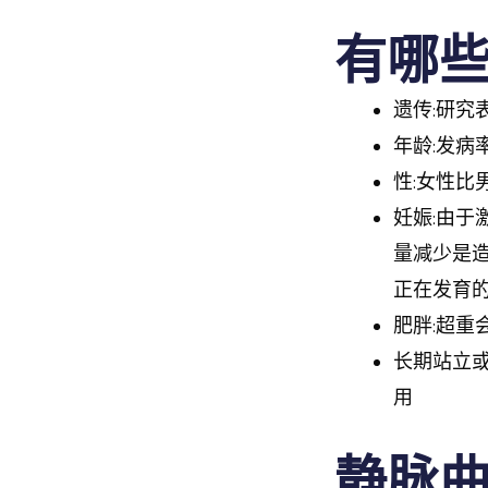
有哪些
遗传:研究
年龄:发病
性:女性
妊娠:由
量减少是
正在发育
肥胖:超重
长期站立
用
静脉