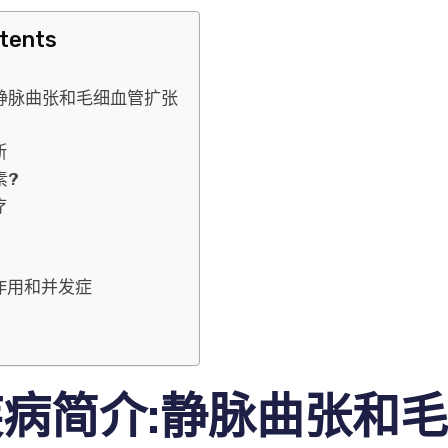
ntents
静脉曲张和毛细血管扩张
断
素?
疗
作用和并发症
病简介:静脉曲张和