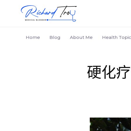
Home
Blog
About Me
Health Topic
硬化疗