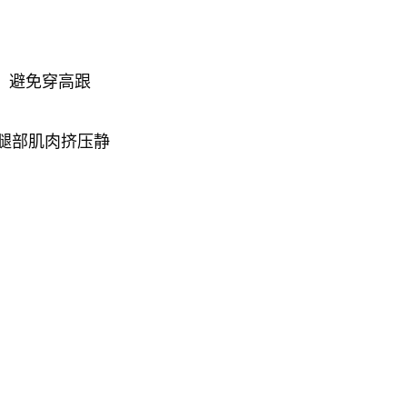
、避免穿高跟
，腿部肌肉挤压静