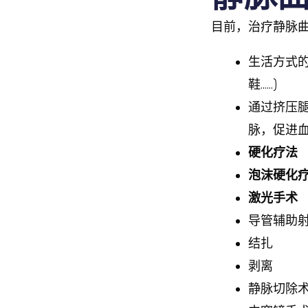
目前，治疗静脉曲
生活方式
鞋……)
通过挤压腿
脉，促进
硬化疗法
泡沫硬化
激光手术
导管辅助
结扎
剥离
静脉切除