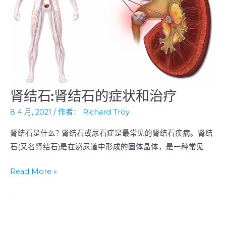
肾结石:肾结石的症状和治疗
肾
结
8 4 月, 2021
/ 作者：
Richard Troy
石:
肾结石是什么? 肾结石或尿石症是最常见的肾结石疾病。肾结
肾
石(又名肾结石)是在泌尿道中形成的固体晶体，是一种常见
结
石
Read More »
的
症
状
和