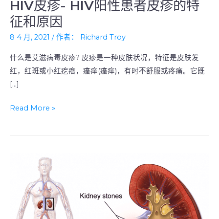
HIV皮疹- HIV阳性患者皮疹的特
HIV
皮
征和原因
疹-
8 4 月, 2021
/ 作者：
Richard Troy
HIV
阳
什么是艾滋病毒皮疹? 皮疹是一种皮肤状况，特征是皮肤发
性
红，红斑或小红疙瘩，瘙痒(瘙痒)，有时不舒服或疼痛。它既
患
[…]
者
Read More »
皮
疹
的
特
征
和
原
因