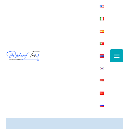
Main
Men