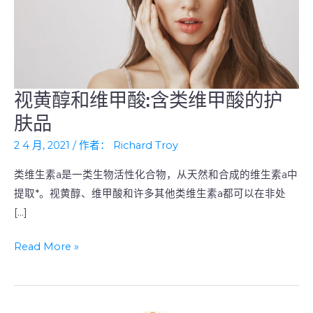
视黄醇和维甲酸:含类维甲酸的护
视
黄
肤品
醇
2 4 月, 2021
/ 作者：
Richard Troy
和
维
类维生素a是一类生物活性化合物，从天然和合成的维生素a中
甲
提取*。视黄醇、维甲酸和许多其他类维生素a都可以在非处
酸:
[…]
含
Read More »
类
维
甲
酸