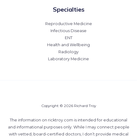
Specialties
Reproductive Medicine
Infectious Disease
ENT
Health and Wellbeing
Radiology
Laboratory Medicine
Copyright © 2026 Richard Troy
The information on ricktroy.com is intended for educational
and informational purposes only. While I may connect people
with vetted, board-certified doctors, I don’t provide medical