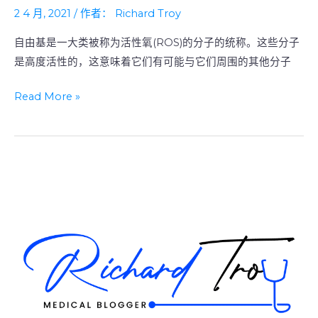
是
2 4 月, 2021
/ 作者：
Richard Troy
自
由
自由基是一大类被称为活性氧(ROS)的分子的统称。这些分子
基，
是高度活性的，这意味着它们有可能与它们周围的其他分子
它
Read More »
们
是
如
何
损
害
皮
肤
的?