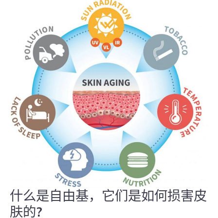
的
护
肤
品
什么是自由基，它们是如何损害皮
什
么
肤的?