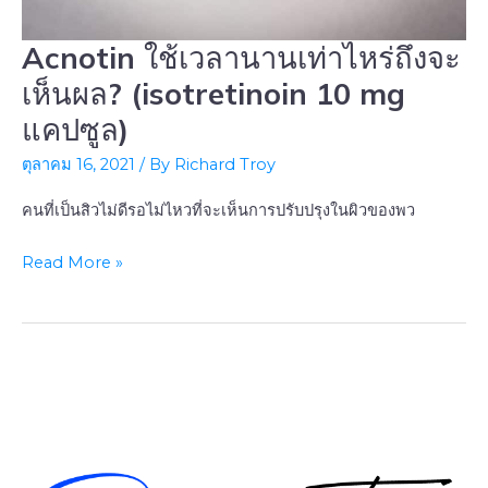
Acnotin ใช้เวลานานเท่าไหร่ถึงจะ
Acnotin
ใช้
เห็นผล? (isotretinoin 10 mg
เวลา
แคปซูล)
นาน
ตุลาคม 16, 2021
/ By
Richard Troy
เท่า
ไหร่
คนที่เป็นสิวไม่ดีรอไม่ไหวที่จะเห็นการปรับปรุงในผิวของพว
ถึง
จะ
Read More »
เห็น
ผล?
(isotretinoin
10
mg
แคปซูล)