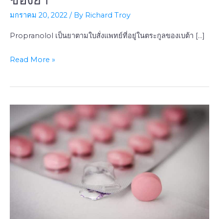
20
มกราคม 20, 2022
/ By
Richard Troy
40
มก.)
Propranolol เป็นยาตามใบสั่งแพทย์ที่อยู่ในตระกูลของเบต้า […]
โพ
รพ
Read More »
รา
โน
ลอล
ราย
ละเอียด
ของ
ยา