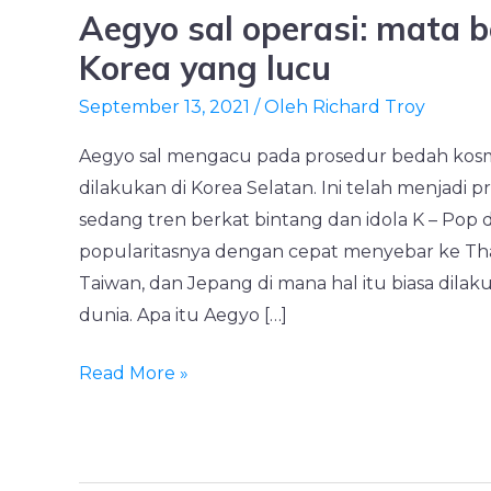
Aegyo sal operasi: mata 
Aegyo
sal
Korea yang lucu
operasi:
September 13, 2021
/ Oleh
Richard Troy
mata
bengkak
Aegyo sal mengacu pada prosedur bedah kosm
Korea
dilakukan di Korea Selatan. Ini telah menjadi p
yang
sedang tren berkat bintang dan idola K – Pop di
lucu
popularitasnya dengan cepat menyebar ke Tha
Taiwan, dan Jepang di mana hal itu biasa dilak
dunia. Apa itu Aegyo […]
Read More »