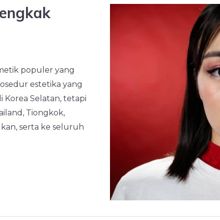
bengkak
etik populer yang
rosedur estetika yang
 Korea Selatan, tetapi
iland, Tiongkok,
ukan, serta ke seluruh