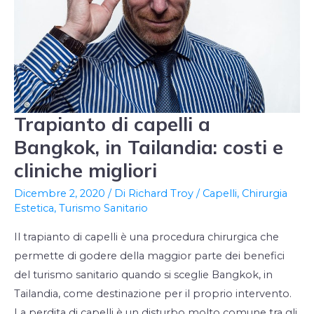
Trapianto di capelli a
Trapianto
di
Bangkok, in Tailandia: costi e
capelli
cliniche migliori
a
Dicembre 2, 2020
/ Di
Richard Troy
/
Capelli
,
Chirurgia
Bangkok,
Estetica
,
Turismo Sanitario
in
Tailandia:
Il trapianto di capelli è una procedura chirurgica che
costi
permette di godere della maggior parte dei benefici
e
del turismo sanitario quando si sceglie Bangkok, in
cliniche
Tailandia, come destinazione per il proprio intervento.
migliori
La perdita di capelli è un disturbo molto comune tra gli