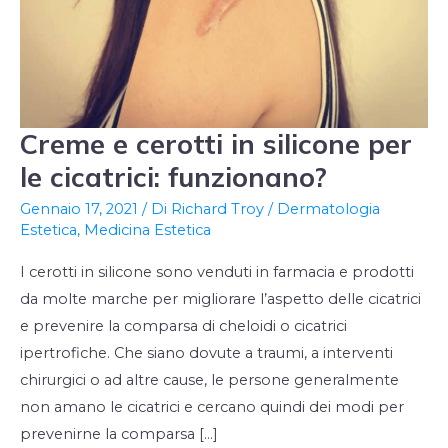
Creme e cerotti in silicone per
Creme
e
le cicatrici: funzionano?
cerotti
Gennaio 17, 2021
/ Di
Richard Troy
/
Dermatologia
in
Estetica
,
Medicina Estetica
silicone
I cerotti in silicone sono venduti in farmacia e prodotti
per
da molte marche per migliorare l’aspetto delle cicatrici
le
e prevenire la comparsa di cheloidi o cicatrici
cicatrici:
ipertrofiche. Che siano dovute a traumi, a interventi
funzionano?
chirurgici o ad altre cause, le persone generalmente
non amano le cicatrici e cercano quindi dei modi per
prevenirne la comparsa […]