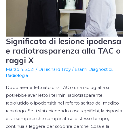
Significato di lesione ipodensa
Significato
di
e radiotrasparenza alla TAC o
lesione
raggi X
ipodensa
Marzo 4, 2021
/ Di
Richard Troy
/
Esami Diagnostici
,
e
Radiologia
radiotrasparenza
alla
Dopo aver effettuato una TAC o una radiografia si
TAC
potrebbe aver letto i termini radiotrasparente,
o
radiolucido o ipodensità nel referto scritto dal medico
raggi
radiologo. Se ti stai chiedendo cosa significhi, la risposta
X
è sia semplice che complicata allo stesso tempo,
continua a leggere per scoprire perché. Cosa è la