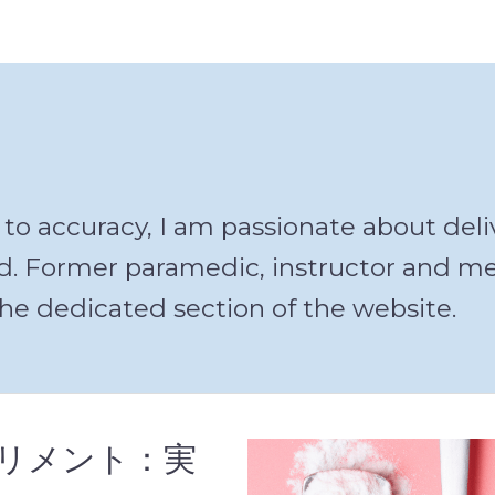
 accuracy, I am passionate about deliv
eld. Former paramedic, instructor and m
he dedicated section of the website.
リメント：実