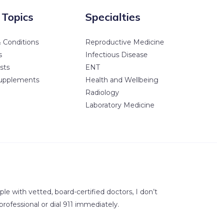
 Topics
Specialties
 Conditions
Reproductive Medicine
s
Infectious Disease
sts
ENT
upplements
Health and Wellbeing
Radiology
Laboratory Medicine
e with vetted, board-certified doctors, I don’t
professional or dial 911 immediately.