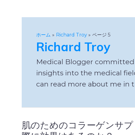
ホーム
Richard Troy
ページ 5
Richard Troy
Medical Blogger committed to
insights into the medical fi
can read more about me in t
肌のためのコラーゲンサプ
肌
の