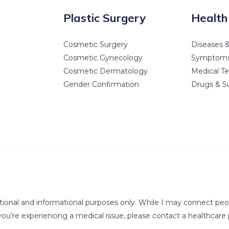
Plastic Surgery
Health
Cosmetic Surgery
Diseases &
Cosmetic Gynecology
Symptom
Cosmetic Dermatology
Medical Te
Gender Confirmation
Drugs & S
tional and informational purposes only. While I may connect peopl
 you’re experiencing a medical issue, please contact a healthcare 