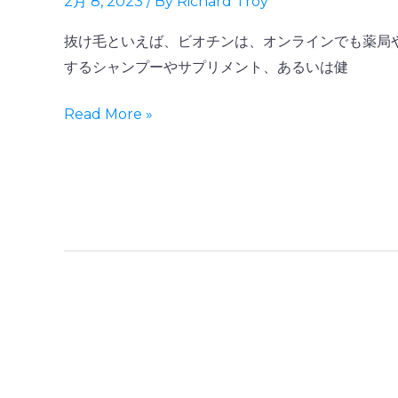
2月 8, 2023
/ By
Richard Troy
際
ン
に
は
抜け毛といえば、ビオチンは、オンラインでも薬局
効
薄
するシャンプーやサプリメント、あるいは健
果
毛
は
に
Read More »
あ
良
る
い
の
の？
か？
育
毛
に
は
ビ
タ
ミ
ン