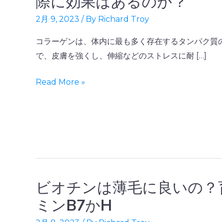
際に効果はあるのか？
た
2月 9, 2023
/ By
Richard Troy
め
の
コラーゲンは、体内に最も多く存在するタンパク質
コ
で、皮膚を強くし、伸縮などのストレスに耐 […]
ラ
ー
Read More »
ゲ
ン
サ
プ
リ
メ
ン
ビオチンは薄毛に良いの？
ビ
ト：
オ
ミンB7かH
実
チ