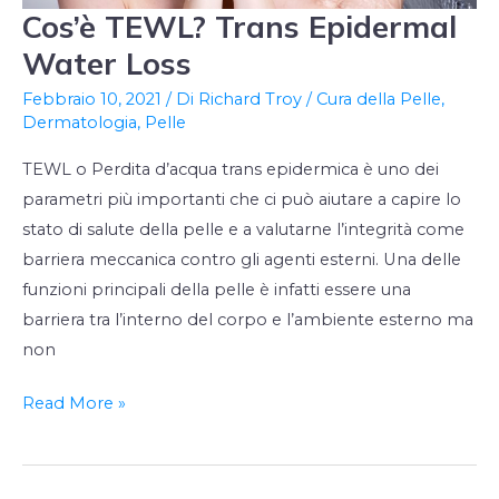
Cos’è TEWL? Trans Epidermal
Cos’è
TEWL?
Water Loss
Trans
Febbraio 10, 2021
/ Di
Richard Troy
/
Cura della Pelle
,
Epidermal
Dermatologia
,
Pelle
Water
TEWL o Perdita d’acqua trans epidermica è uno dei
Loss
parametri più importanti che ci può aiutare a capire lo
stato di salute della pelle e a valutarne l’integrità come
barriera meccanica contro gli agenti esterni. Una delle
funzioni principali della pelle è infatti essere una
barriera tra l’interno del corpo e l’ambiente esterno ma
non
Read More »