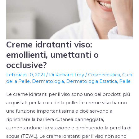
Creme idratanti viso:
Creme
idratanti
emollienti, umettanti o
viso:
occlusive?
emollienti,
Febbraio 10, 2021
/ Di
Richard Troy
/
Cosmeceutica
,
Cura
umettanti
della Pelle
,
Dermatologia
,
Dermatologia Estetica
,
Pelle
o
occlusive?
Le creme idratanti per il viso sono uno dei prodotti più
acquistati per la cura della pelle. Le creme viso hanno
una funzione importantissima e cioè servono a
ripristinare la barriera cutanea danneggiata,
aumentandone l’idratazione e diminuendo la perdita di
acqua (TEWL). Le creme idratanti per il viso non sono