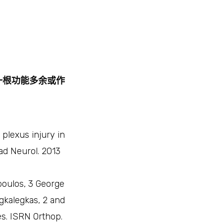
一根功能多余或作
plexus injury in
cad Neurol. 2013
ropoulos, 3 George
agkalegkas, 2 and
es. ISRN Orthop.