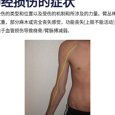
神经损伤的症状
受伤的类型和位置以及受伤的机制和所涉及的力量。臂丛
重，部分麻木或完全丧失感觉，功能丧失(上肢不能活动
于血管损伤导致桡骨/臂脉搏减弱。