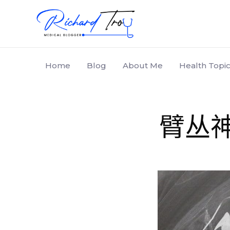
Home
Blog
About Me
Health Topic
臂丛