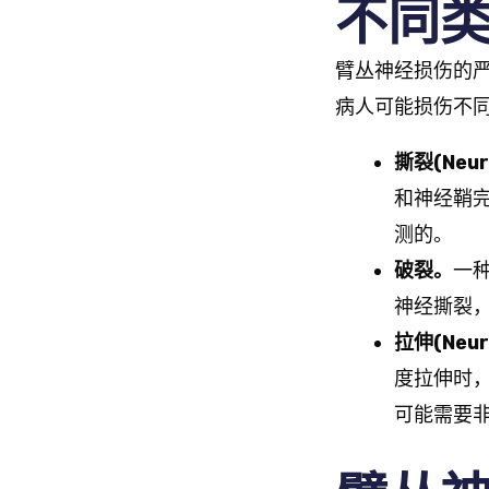
不同
臂丛神经损伤的
病人可能损伤不
撕裂
(Neu
和神经鞘
测的。
破裂。
一
神经撕裂
拉伸
(Neur
度拉伸时
可能需要