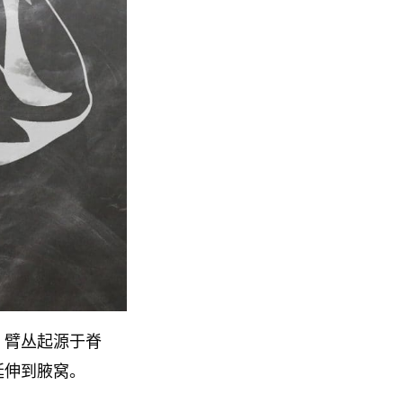
。臂丛起源于脊
延伸到腋窝。