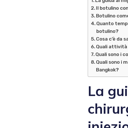
La guida ai mig
Il botulino c
Botulino come
Quanto tempo
botulino?
Cosa c’è da s
Quali attivit
Quali sono i c
Quali sono i mi
Bangkok?
La gui
chirur
iniezi