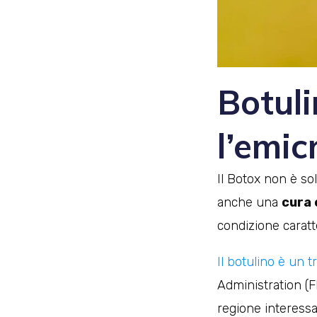
Botul
l’emic
Il Botox non è so
anche una
cura 
condizione caratt
Il botulino è un 
Administration (F
regione interessat