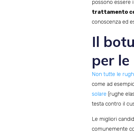
possono essere i
trattamento col
conoscenza ed esp
Il bot
per le
Non tutte le rugh
come ad esempio l
solare
(rughe elas
testa contro il 
Le migliori candi
comunemente 