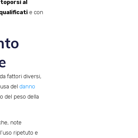
toporsi al
ualificati
e con
nto
e
 fattori diversi,
ausa del
danno
o del peso della
che, note
l’uso ripetuto e