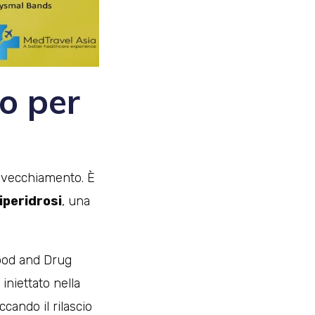
o per
invecchiamento. È
’iperidrosi
, una
ood and Drug
iniettato nella
cando il rilascio