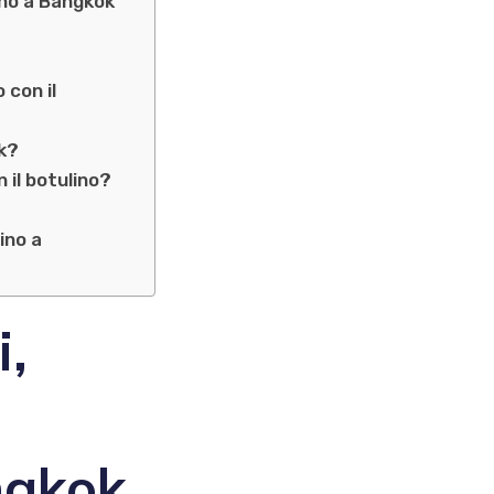
lino a Bangkok
con il
ok?
 il botulino?
lino a
i,
angkok