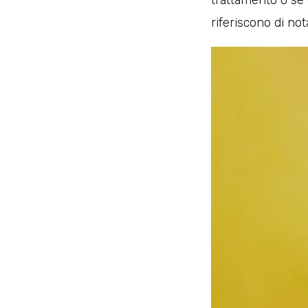
trattamento o se è
riferiscono di not