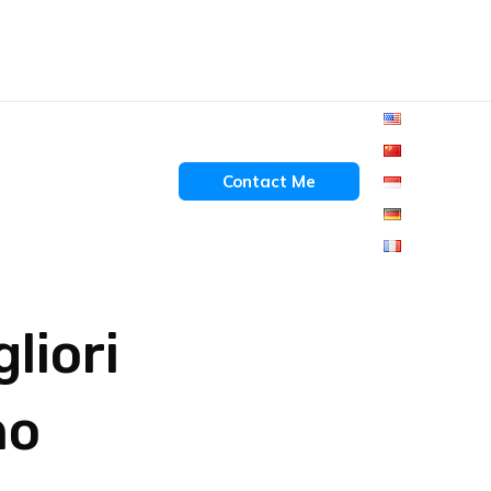
Contact Me
liori
no