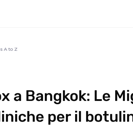
s A to Z
x a Bangkok: Le Mig
liniche per il botuli