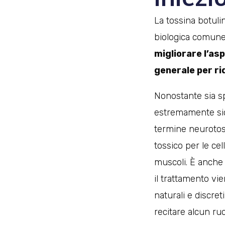
La tossina botu
biologica comunem
migliorare l’asp
generale per ri
Nonostante sia sp
estremamente sicu
termine neurotos
tossico per le cel
muscoli. È anche 
il trattamento vie
naturali e discret
recitare alcun ruo