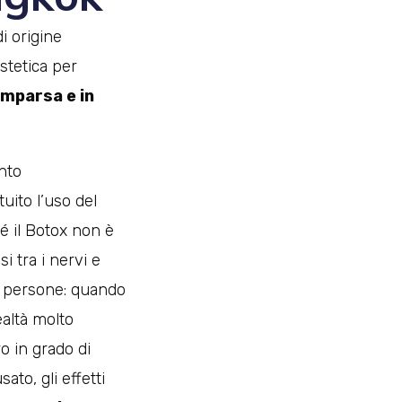
i origine
stetica per
omparsa e in
ento
uito l’uso del
é il Botox non è
i tra i nervi e
le persone: quando
ealtà molto
ro in grado di
ato, gli effetti