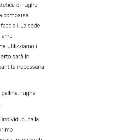
stetica di rughe
la comparsa
facciali. La sede
chiamo
e utilizziamo i
erto sarà in
uantità necessaria
 gallina, rughe
 …
individuo, dalla
 primo