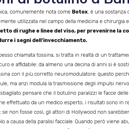
linica, comunemente nota come
Botox
, è una sostanza d
ente utilizzata nel campo della medicina e chirurgia e
etto di rughe e linee del viso, per prevenirne la c
durre i segni dell’invecchiamento.
esso chiamata tossina, si tratta in realtà di un trattam
ro e affidabile; da almeno una decina di anni si è sostit
sina con il più corretto neuromodulatore: questo perch
lule, ma anzi modula la trasmissione degli impulsi nervos
sbagliato pensare che il botulino paralizzi le facce del
ne effettuato da un medico esperto, i risultati sono in r
i; se non fosse così, gli attori di Hollywood non sarebbe
lo a causa della paralisi facciale. Quando però viene abus