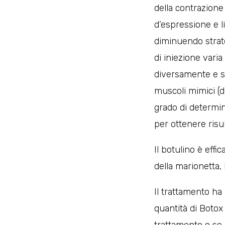
della contrazione 
d’espressione e l
diminuendo strate
di iniezione vari
diversamente e sv
muscoli mimici (d
grado di determin
per ottenere risul
Il botulino è effi
della marionetta, 
Il trattamento ha
quantità di Botox i