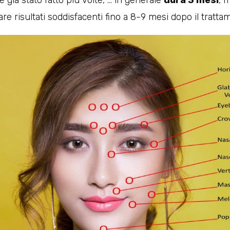
 già stato fatto più volte, … in generale
dura 3 mesi
, 
are risultati soddisfacenti fino a 8-9 mesi dopo il tratta