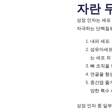
자란 
성장 인자는 세포 
자극하는 단백질로
내피 세포:
섬유아세포
는 세포 외
뼈 조직을
연골을 형
중간엽 줄기
양한 특수 
성장 인자 중 일