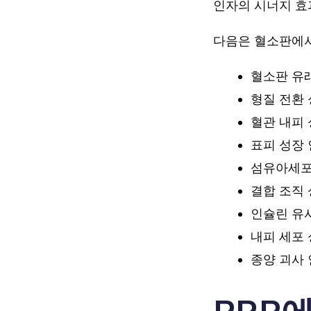
인자의 시너지 효
다음은 혈소판에서
혈소판 유래 
형질 전환 
혈관 내피 
표피 성장 인
섬유아세포 
결합 조직 
인슐린 유사 
내피 세포 
종양 괴사 