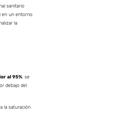
al sanitario
l) en un entorno
alizar la
ior al 95%
; se
or debajo del
a la saturación