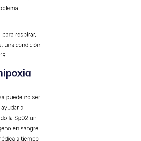
roblema
 para respirar,
e, una condición
19.
hipoxia
asa puede no ser
 ayudar a
endo la SpO2 un
ígeno en sangre
médica a tiempo.