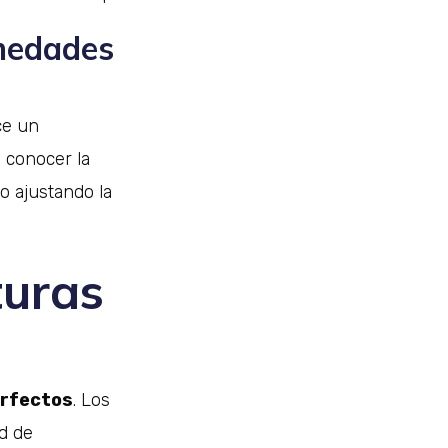
rmedades
ce un
 conocer la
io ajustando la
turas
erfectos
. Los
d de