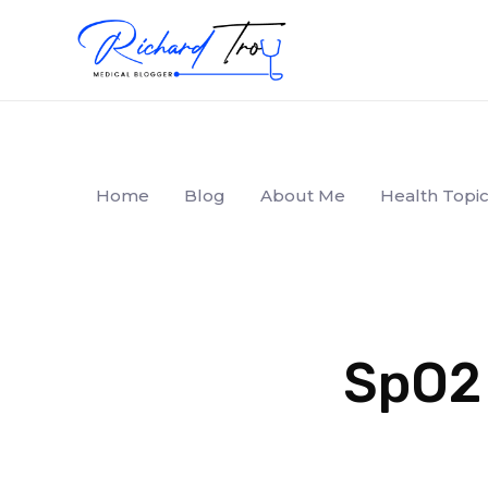
Home
Blog
About Me
Health Topic
SpO2 