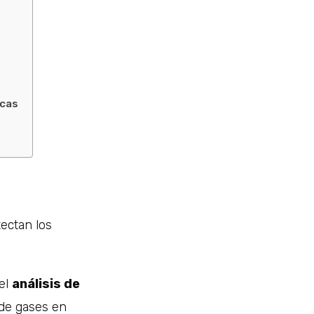
icas
tectan los
 el
análisis de
 de gases en