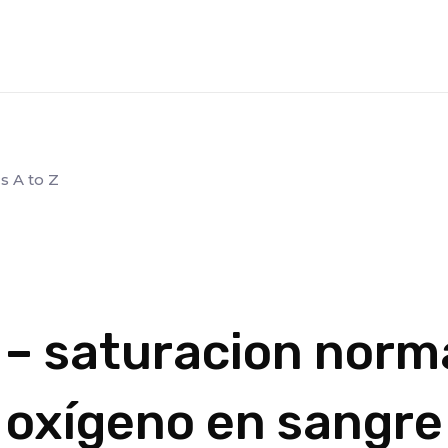
s A to Z
– saturacion norm
oxígeno en sangre