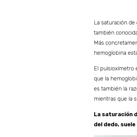
La saturación de
también conocid
Más concretament
hemoglobina está
El pulsioxímetro
que la hemoglobin
es también la razó
mientras que la 
La saturación 
del dedo, suele