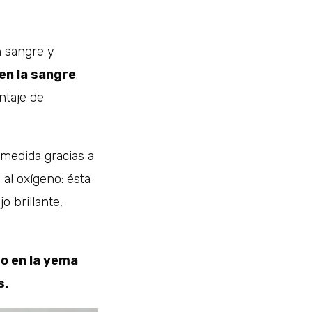
 sangre y
en la sangre
.
ntaje de
 medida gracias a
al oxígeno: ésta
o brillante,
o en la yema
s.