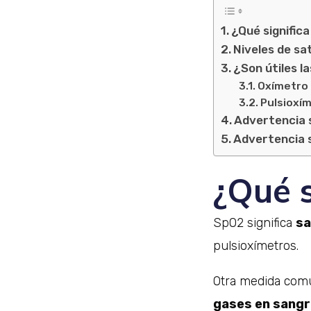
¿Qué signific
Niveles de sa
¿Son útiles l
Oxímetro 
Pulsioxí
Advertencia s
Advertencia s
¿Qué 
SpO2 significa
sa
pulsioxímetros.
Otra medida comú
gases en sangr