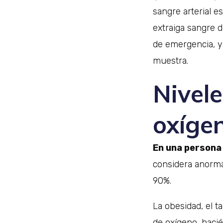
sangre arterial e
extraiga sangre d
de emergencia, y 
muestra.
Nivele
oxíge
En una persona 
considera anorma
90%.
La obesidad, el t
de oxígeno, hacié