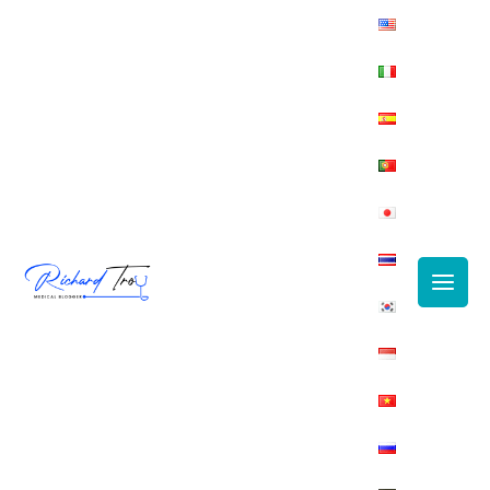
Main
Men