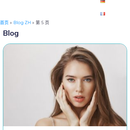
首页
Blog ZH
第 5 页
Blog
P
P
P
P
P
P
P
P
P
P
P
P
P
a
a
a
a
a
a
a
a
a
a
a
a
a
g
g
g
g
g
g
g
g
g
g
g
g
g
e
e
e
e
e
e
e
e
e
e
e
e
e