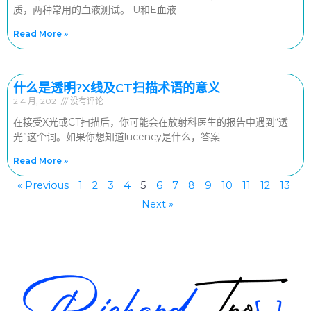
质，两种常用的血液测试。 U和E血液
Read More »
什么是透明?X线及CT扫描术语的意义
2 4 月, 2021
没有评论
在接受X光或CT扫描后，你可能会在放射科医生的报告中遇到“透
光”这个词。如果你想知道lucency是什么，答案
Read More »
« Previous
1
2
3
4
5
6
7
8
9
10
11
12
13
Next »