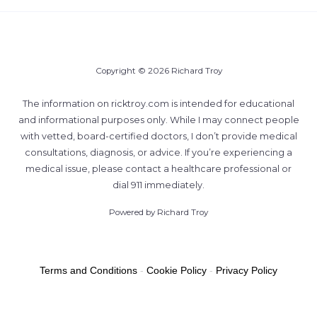
Copyright © 2026 Richard Troy
The information on ricktroy.com is intended for educational
and informational purposes only. While I may connect people
with vetted, board-certified doctors, I don’t provide medical
consultations, diagnosis, or advice. If you’re experiencing a
medical issue, please contact a healthcare professional or
dial 911 immediately.
Powered by Richard Troy
Terms and Conditions
-
Cookie Policy
-
Privacy Policy