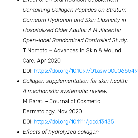
Containing Collagen Peptides on Stratum
Corneum Hydration and Skin Elasticity in
Hospitalized Older Adults: A Multicenter
Open-label Randomized Controlled Study
.
T Nomoto – Advances in Skin & Wound
Care, Apr 2020
DOI:
https://doi.org/10.1097/01.asw.00006554
Collagen supplementation for skin health:
A mechanistic systematic review.
M Barati – Journal of Cosmetic
Dermatology, Nov 2020
DOI:
https://doi.org/10.1111/jocd.13435
Effects of hydrolyzed collagen