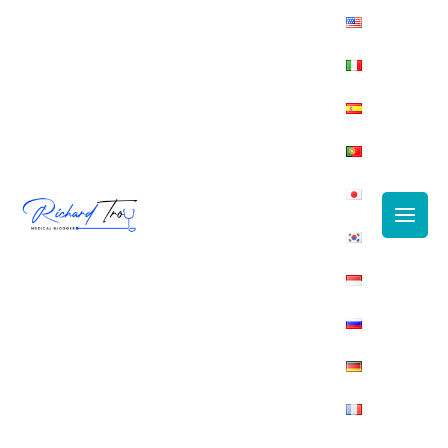
Main
Men