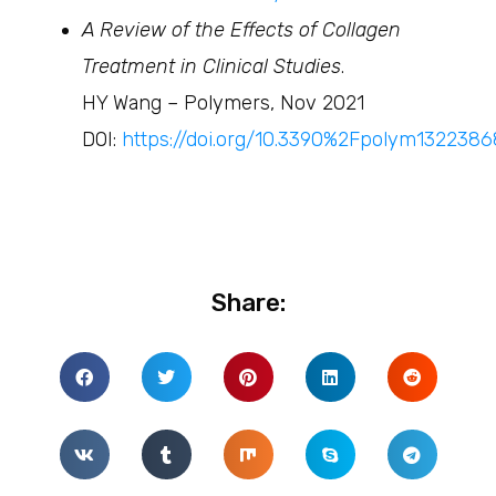
A Review of the Effects of Collagen
Treatment in Clinical Studies
.
HY Wang – Polymers, Nov 2021
DOI:
https://doi.org/10.3390%2Fpolym1322386
Share: