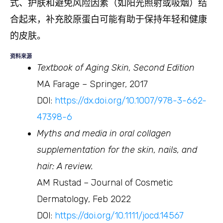
式、护肤和避免风险因素（如阳光照射或吸烟）结
合起来，补充胶原蛋白可能有助于保持年轻和健康
的皮肤。
资料来源
Textbook of Aging Skin, Second Edition
MA Farage – Springer, 2017
DOI:
https://dx.doi.org/10.1007/978-3-662-
47398-6
Myths and media in oral collagen
supplementation for the skin, nails, and
hair: A review.
AM Rustad – Journal of Cosmetic
Dermatology, Feb 2022
DOI:
https://doi.org/10.1111/jocd.14567