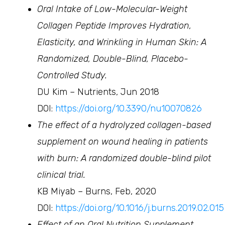
Oral Intake of Low-Molecular-Weight
Collagen Peptide Improves Hydration,
Elasticity, and Wrinkling in Human Skin: A
Randomized, Double-Blind, Placebo-
Controlled Study.
DU Kim – Nutrients, Jun 2018
DOI:
https://doi.org/10.3390/nu10070826
The effect of a hydrolyzed collagen-based
supplement on wound healing in patients
with burn: A randomized double-blind pilot
clinical trial.
KB Miyab – Burns, Feb, 2020
DOI:
https://doi.org/10.1016/j.burns.2019.02.015
Effect of an Oral Nutrition Supplement