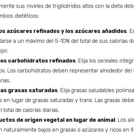
mente sus niveles de triglicéridos altos con la dieta d
mbios dietéticos:
los azúcares refinados y los azúcares añadidos
. 
tarse a un máximo del 5-10% del total de sus calorías di
jor.
los carbohidratos refinados
. Elija los cereales inte
dos. Los carbohidratos deben representar alrededor del
rias.
las grasas saturadas
. Elija grasas saludables poliins
s en lugar de grasas saturadas y trans. Las grasas deb
total de calorías diarias.
ductos de origen vegetal en lugar de animal
. Los a
n naturalmente bajos en grasas o azúcares y ricos en fi