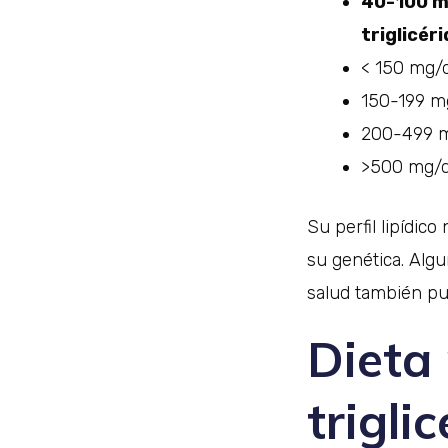
40-100 mg
triglicér
< 150 mg/d
150-199 mg
200-499 mg
>500 mg/dL
Su perfil lipídico
su genética. Alg
salud también pu
Dieta 
trigli