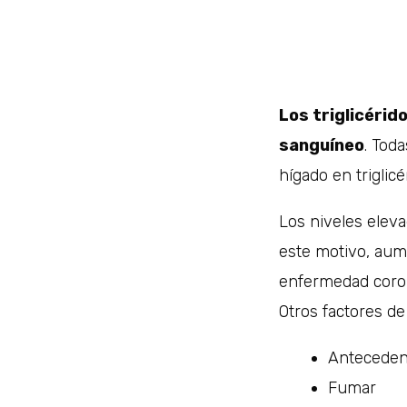
Los triglicérid
sanguíneo
. Tod
hígado en triglic
Los niveles eleva
este motivo, aum
enfermedad corona
Otros factores d
Antecedent
Fumar