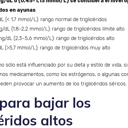
/dL o (0,45-1,13 mmol/L) se considera el nivel 
idos en ayunas
L (< 1,7 mmol/L): rango normal de triglicéridos
/dL (1,8-2,2 mmol/L): rango de triglicéridos límite alto
/dL (2,3-5,6 mmol/L): rango de triglicéridos alto
 (>5,7 mmol/L): rango de triglicéridos muy alto
 no sólo está influenciado por su dieta y estilo de vida, 
unos medicamentos, como los estrógenos, o algunas co
eden provocar un aumento de los triglicéridos séricos.
para bajar los
céridos altos