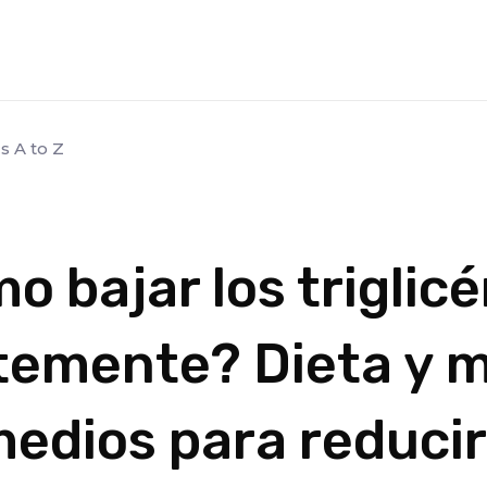
s A to Z
o bajar los triglicé
temente? Dieta y m
edios para reducir