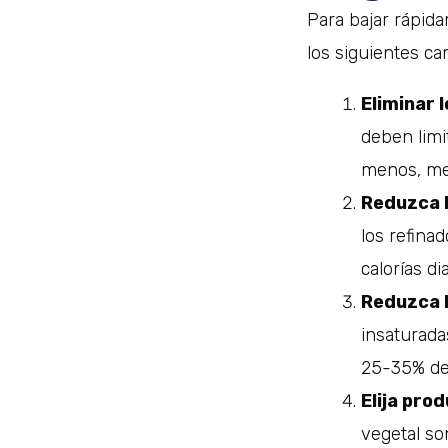
Para bajar rápida
los siguientes ca
Eliminar 
deben limi
menos, me
Reduzca 
los refina
calorías dia
Reduzca 
insaturada
25-35% del 
Elija pro
vegetal so