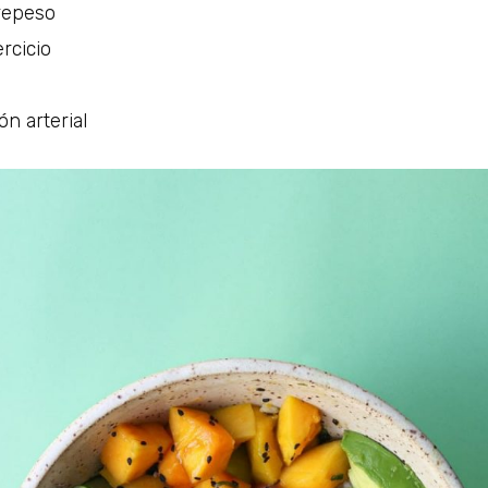
repeso
ercicio
ón arterial