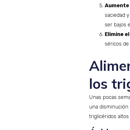
Aumente l
saciedad y
ser bajos 
Elimine el
séricos de 
Alime
los tr
Unas pocas seman
una disminución d
triglicéridos alto