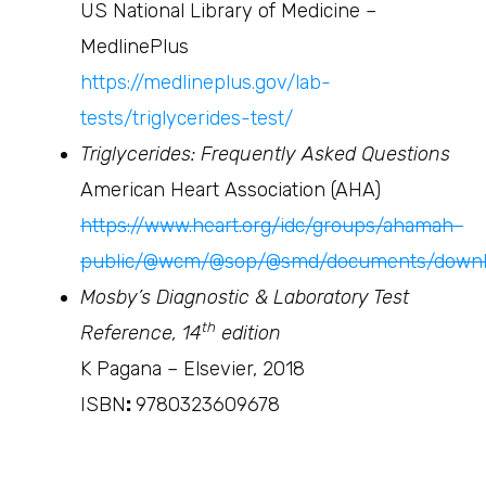
US National Library of Medicine –
MedlinePlus
https://medlineplus.gov/lab-
tests/triglycerides-test/
Triglycerides: Frequently Asked Questions
American Heart Association (AHA)
https://www.heart.org/idc/groups/ahamah-
public/@wcm/@sop/@smd/documents/downl
Mosby’s Diagnostic & Laboratory Test
th
Reference, 14
edition
K Pagana – Elsevier, 2018
ISBN
:
9780323609678