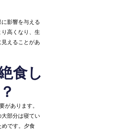
果に影響を与える
より高くなり、生
に見えることがあ
絶食し
？
必要があります。
の大部分は寝てい
ためです。夕食