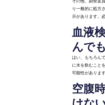
その他、副腎皮質
り一般的に処方
示があります。
血液
んで
はい、もちろん
に水を飲むこと
可能性がありま
空腹
けな