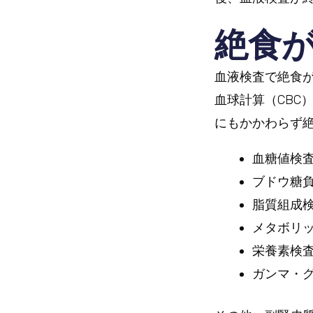
絶食
血液検査で絶食
血球計算（CBC
にもかかわらず
血糖値検
ブドウ糖
脂質組成検
メタボリ
栄養素検査
ガンマ・グ