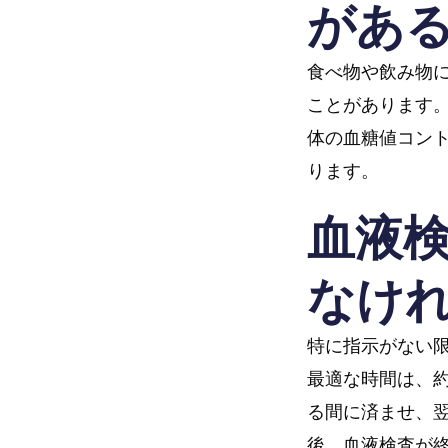
があ
食べ物や飲み物
ことがあります
体の血糖値コン
ります。
血液
なけ
特に指示がない限
最適な時間は、約
る間に済ませ、翌
後、血液検査が