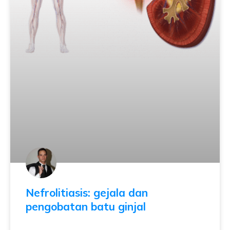
Nefrolitiasis: gejala dan
pengobatan batu ginjal