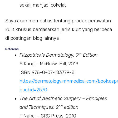
sekali menjadi cokelat.
Saya akan membahas tentang produk perawatan
kulit khusus berdasarkan jenis kulit yang berbeda
di postingan blog lainnya.
Referensi
th
Fitzpatrick’s Dermatology, 9
Edition
S Kang – McGraw-Hill, 2019
ISBN 978-0-07-183779-8
https://dermatology.mhmedical.com/book.asp
bookid=2570
The Art of Aesthetic Surgery – Principles
nd
and Techniques, 2
edition
F Nahai – CRC Press, 2010