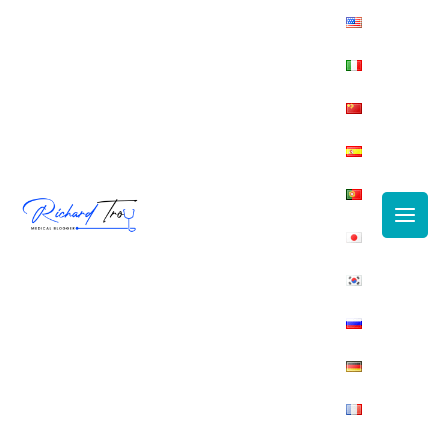
Main
Men