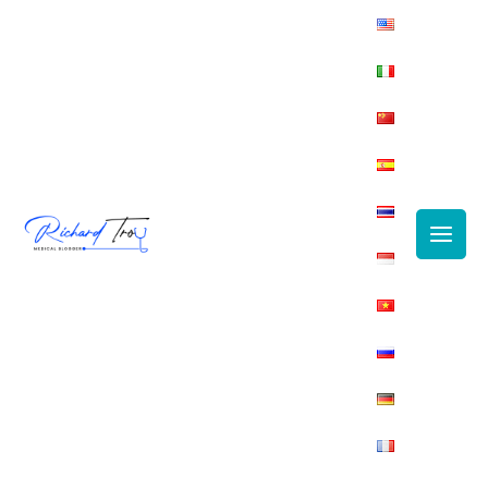
Main
Men