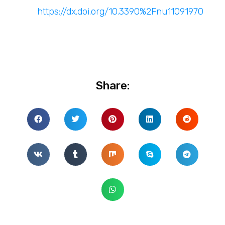
https://dx.doi.org/10.3390%2Fnu11091970
Share: