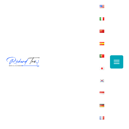
Main
Men