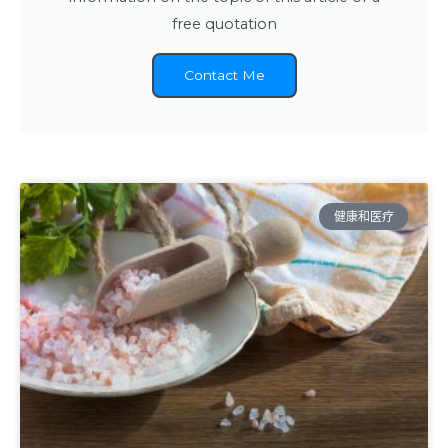
free quotation
Contact Me
健康和医疗