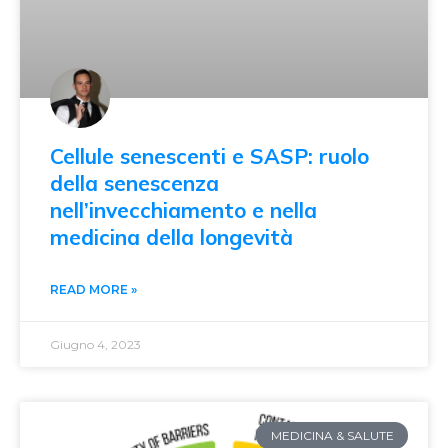
Cellule senescenti e SASP: ruolo
della senescenza
nell’invecchiamento e nella
medicina della longevità
READ MORE »
Giugno 4, 2023
MEDICINA & SALUTE