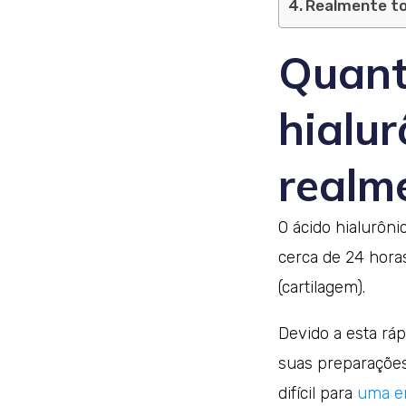
Realmente to
Quant
hialur
realm
O ácido hialurôni
cerca de 24 hora
(cartilagem).
Devido a esta rá
suas preparações
difícil para
uma en