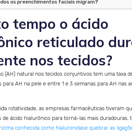
dos os preenchimentos faciais migram?
o tempo o ácido
ônico reticulado du
ente nos tecidos?
co (AH) natural nos tecidos conjuntivos tem uma taxa de
s para AH na pele e entre 1 e 3 semanas para AH nas ar
pida rotatividade, as empresas farmacêuticas tiveram q
 de ácido hialurônico para torná-las mais duradouras,
zima conhecida como hialuronidase quebrar as ligaçõe