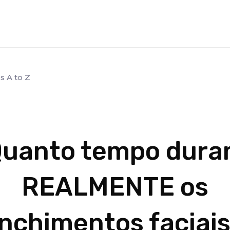
s A to Z
uanto tempo dur
REALMENTE os
nchimentos faciai