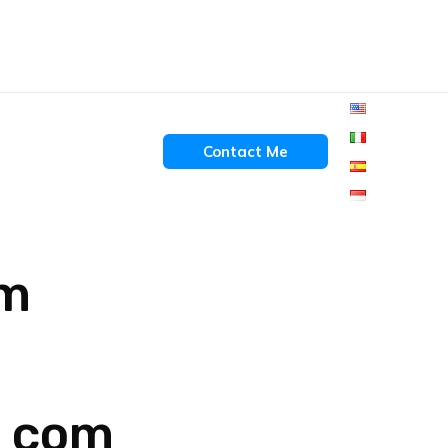
Contact Me
am
s com