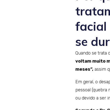
trata
facia
se du
Quando se trata d
voltam muito m
meses”,
assim q
Em geral, o desa
pessoal (quebra m
ou devido a ser 