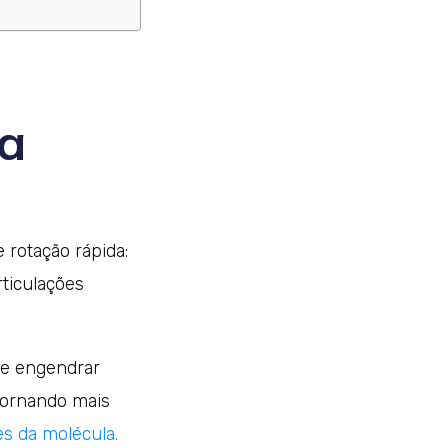
ra
 rotação rápida:
ticulações
ue engendrar
 tornando mais
s da molécula.