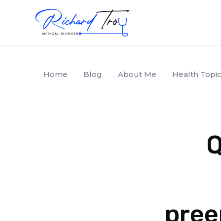
Home
Blog
About Me
Health Topic
Q
pree