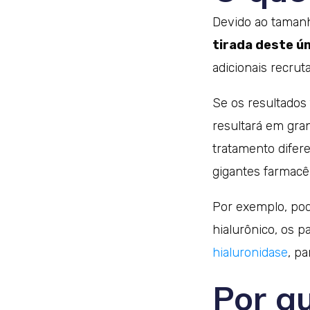
Devido ao tamanh
tirada deste ú
adicionais recru
Se os resultados
resultará em gra
tratamento difer
gigantes farmacê
Por exemplo, pod
hialurônico, os 
hialuronidase
, p
Por q