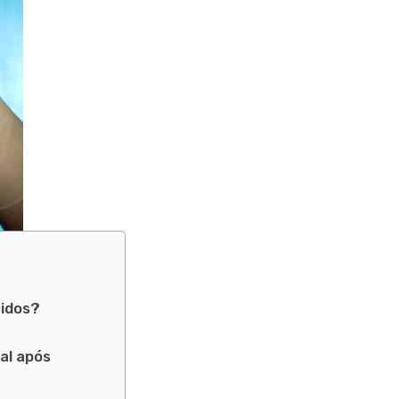
cidos?
al após