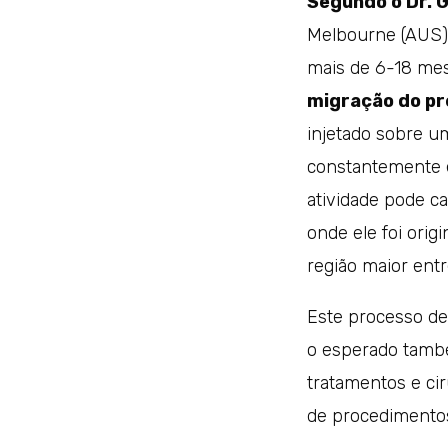
Segundo o Dr. 
Melbourne (AUS),
mais de 6-18 mes
migração do p
injetado sobre um
constantemente e
atividade pode c
onde ele foi ori
região maior entr
Este processo de
o esperado també
tratamentos e ci
de procedimentos