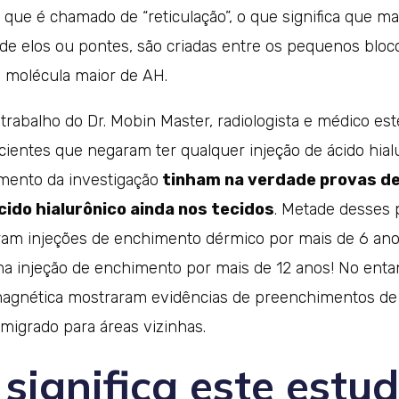
o que é chamado de “reticulação”, o que significa que mai
e elos ou pontes, são criadas entre os pequenos bloc
 molécula maior de AH.
rabalho do Dr. Mobin Master, radiologista e médico esté
cientes que negaram ter qualquer injeção de ácido hial
mento da investigação
tinham na verdade provas d
ido hialurônico ainda nos tecidos
. Metade desses 
eram injeções de enchimento dérmico por mais de 6 ano
 injeção de enchimento por mais de 12 anos! No enta
agnética mostraram evidências de preenchimentos de 
 migrado para áreas vizinhas.
significa este estu