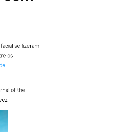
acial se fizeram
tre os
 de
nal of the
vez.