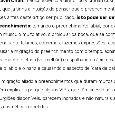
Gavin Chan
, médico estético e diretor do Victorian Cos
 que já tinha a intuição de pensar que o preenchimen
es antes deste artigo ser publicado,
isto pode ser de
reenchimento
: tomando o preenchimento labial, por e
 músculo muito ativo, o orbicular da boca, que se cont
nquanto falamos, comemos, fazemos expressões faciais
ausar a migração do preenchimento com o tempo, acha
ginalmente injetado (vermelhão) e espalhando o ácido h
e o lábio e o nariz e causando o aspecto de “cara de pat
 migração aliado a preenchimentos que duram muitos 
m explicaria porque alguns VIPs, que têm acesso aos
rurgiões disponíveis, parecem inchados e não naturais
 cosméticos repetidos.