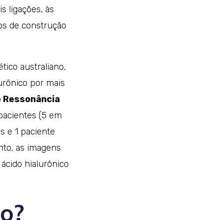
s ligações, às
os de construção
tico australiano,
urônico por mais
e Ressonância
pacientes (5 em
s e 1 paciente
nto, as imagens
ácido hialurônico
do?