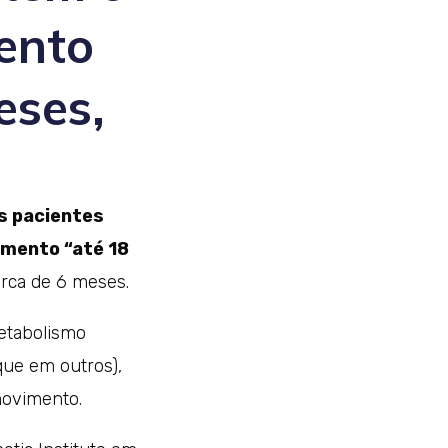
ento
eses,
s pacientes
imento “até 18
rca de 6 meses.
metabolismo
que em outros),
movimento.