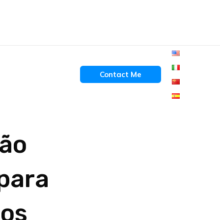
Contact Me
ção
para
ros