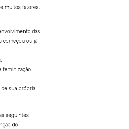
e muitos fatores,
senvolvimento das
ão começou ou já
ve
a feminização
 de sua própria
as seguintes
enção do