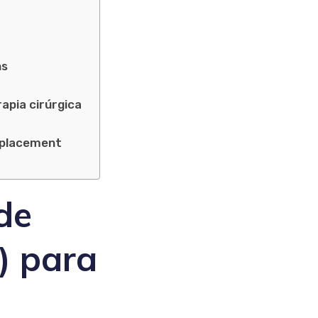
ns
apia cirúrgica
replacement
 de
) para