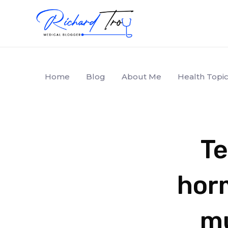
Home
Blog
About Me
Health Topic
Te
hor
mu