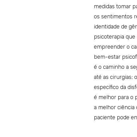
medidas tomar pa
os sentimentos r
identidade de gên
psicoterapia que 
empreender o cam
bem-estar psicofí
é o caminho a seg
até as cirurgias;
específico da di
é melhor para o 
a melhor ciência 
paciente pode en