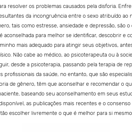
ra resolver os problemas causados pela disforia. Enfre
esultantes da incongruência entre o sexo atribuído ao 
ero, tais como estresse, ansiedade e depressão, são o 
é aconselhada para melhor se identificar, descobrir e 
inho mais adequado para atingir seus objetivos, ante
sico. Não cabe ao médico, ao psicoterapeuta ou à socie
uir, desde a psicoterapia, passando pela terapia de re
 os profissionais da saúde, no entanto, que são especial
sforia de gênero, têm que aconselhar e recomendar o q
paciente, baseando seu aconselhamento em seus estud
disponível, as publicações mais recentes e o consenso 
tão escolher livremente o que é melhor para si mesmo