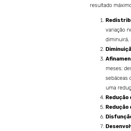
resultado máximo
Redistrib
variação n
diminuirá,
Diminuiç
Afinament
meses; des
sebáceas d
uma reduçã
Redução d
Redução 
Disfunçã
Desenvol