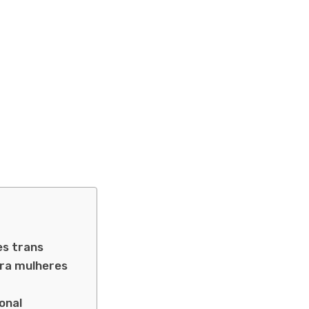
es trans
ara mulheres
onal