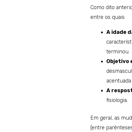
Como dito anteri
entre os quais
A idade d
caracterís
terminou.
Objetivo 
desmasculi
acentuada 
A respost
fisiologia.
Em geral, as mud
(entre parêntese