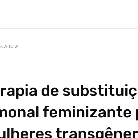
s A to Z
rapia de substitui
monal feminizante 
lheres transgêne