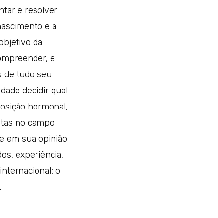
ntar e resolver
nascimento e a
objetivo da
compreender, e
s de tudo seu
dade decidir qual
posição hormonal,
istas no campo
ue em sua opinião
os, experiência,
internacional; o
.