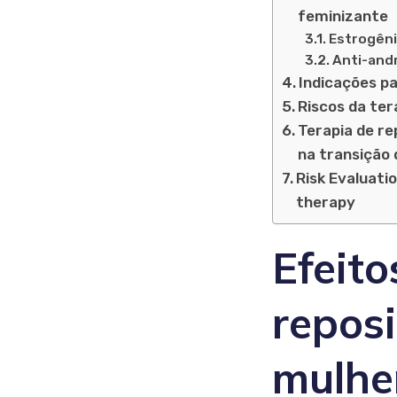
feminizante
Estrogêni
Anti-and
Indicações p
Riscos da te
Terapia de re
na transição
Risk Evaluati
therapy
Efeito
repos
mulhe