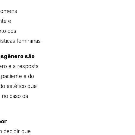
 homens
nte e
nto dos
sticas femininas.
nsgênero são
ro e a resposta
 paciente e do
do estético que
o no caso da
por
o decidir que