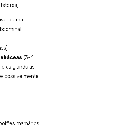
fatores):
Haverá uma
abdominal
os).
 sebáceas
(3-6
 e as glândulas
 e possivelmente
 botões mamários