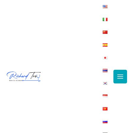
Main
Men