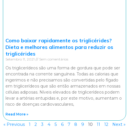
Como baixar rapidamente os triglicérides?
Dieta e melhores alimentos para reduzir os
triglicérides
Setembro 11, 2021
Sem comentários
Os triglicerídeos são uma forma de gordura que pode ser
encontrada na corrente sanguínea. Todas as calorias que
ingerimos e não precisamos são convertidas pelo fígado
em triglicerídeos que são então armazenados em nossas
células adiposas. Níveis elevados de triglicerídeos podem
levar a artérias entupidas e, por este motivo, aumentam o
risco de doenças cardiovasculares,
Read More »
« Previous
1
2
3
4
5
6
7
8
9
10
11
12
Next »